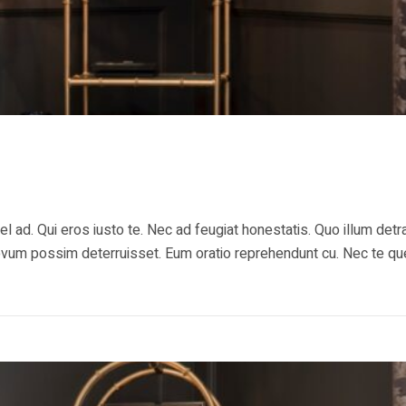
ad. Qui eros iusto te. Nec ad feugiat honestatis. Quo illum detra
i novum possim deterruisset. Eum oratio reprehendunt cu. Nec te 