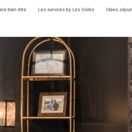
ace bien-être
Les services by Les Voiles
Idées séjou