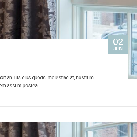
02
JUIN
xit an. Ius eius quodsi molestiae at, nostrum
quem assum postea.