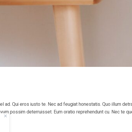
ad. Qui eros iusto te. Nec ad feugiat honestatis. Quo illum detra
i novum possim deterruisset. Eum oratio reprehendunt cu. Nec te 