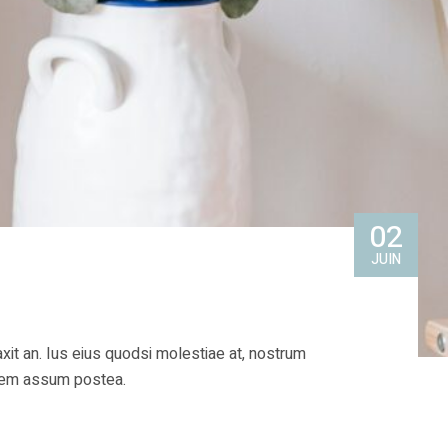
02
JUIN
xit an. Ius eius quodsi molestiae at, nostrum
quem assum postea.