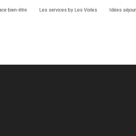
ace bien-être
Les services by Les Voiles
Idées séjou